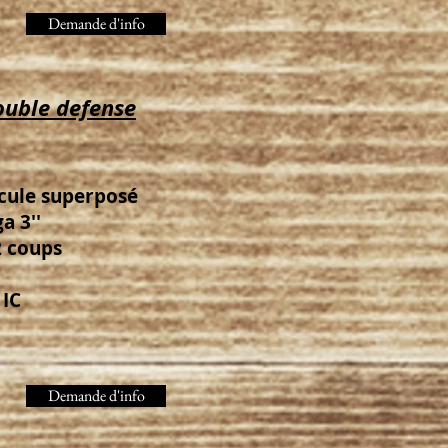
Demande d'info
ouble defense
scule superposé
a 3''
2 coups
 IC
Demande d'info