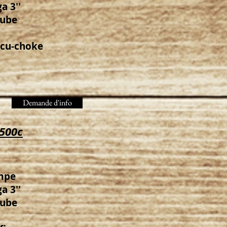
a 3''
tube
ccu-choke
Demande d'info
500c
mpe
a 3''
tube