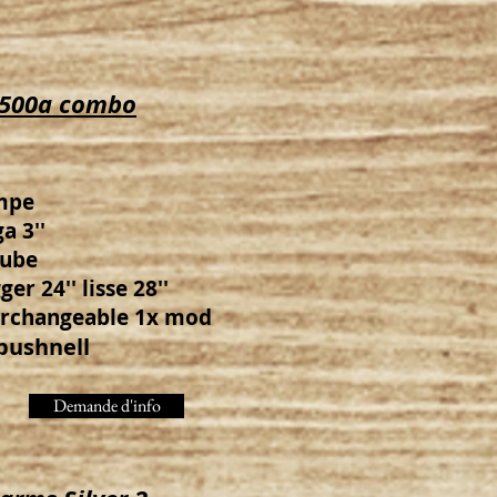
 500a combo
mpe
a 3''
tube
er 24'' lisse 28''
erchangeable 1x mod
 bushnell
Demande d'info