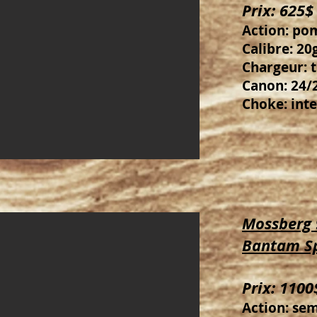
Prix: 625$
Action: po
Calibre: 20g
Chargeur: 
Canon: 24/2
Choke: inte
Mossberg 
Bantam Sp
Prix: 1100
Action: se