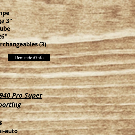
mpe
a 3''
tube
6''
rchangeables (3)
Demande d'info
940 Pro Super
orting
$
mi-auto