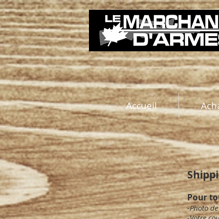
Accueil
Ach
Shipp
Pour to
-Photo de
-Votre cou