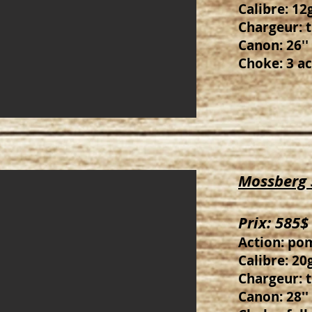
Calibre: 12g
Chargeur: 
Canon: 26''
Choke: 3 a
Mossberg 
Prix: 585$
Action: po
Calibre: 20g
Chargeur: 
Canon: 28''