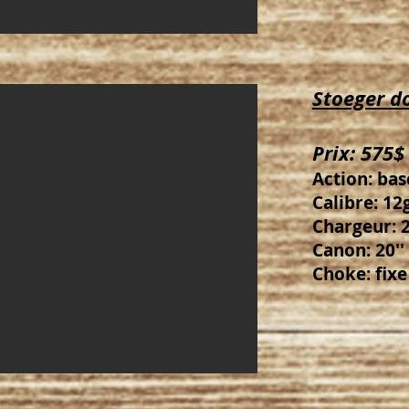
Stoeger d
Prix: 575$
Action: ba
Calibre: 12g
Chargeur: 
Canon: 20''
Choke: fixe