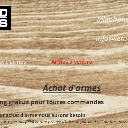
Téléphone
info@lem
at d'armes
Armes à vendre
Con
Achat d'armes
ing gratuit pour toutes commandes
ut achat d'arme nous aurons besoin
:
 votre permis (PPA) et une preuve d'adresse par courriel ou par messa
rriel