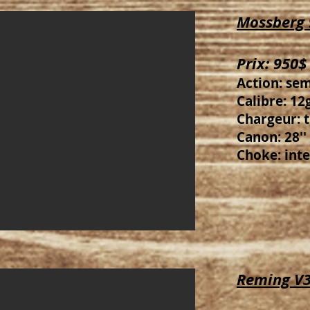
Mossberg 
Prix: 950$
Action: se
Calibre: 12g
Chargeur: 
Canon: 28''
Choke: int
Reming V