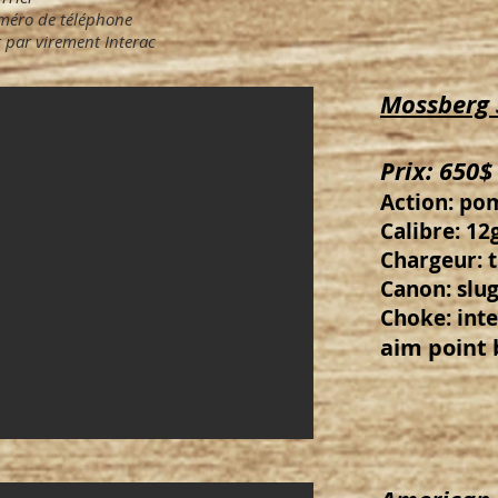
méro de téléphone
 par virement Interac
Mossberg
Prix: 650$
Action: po
Calibre: 12g
Chargeur: 
Canon: slugg
Choke: int
​aim point