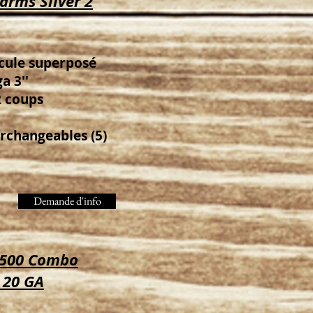
arms Silver 2
scule superposé
a 3''
2 coups
rchangeables (5)
Demande d'info
 500 Combo
 20 GA