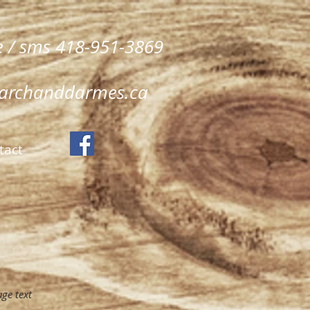
 / sms 418-951-3869
archanddarmes.ca
tact
ge text