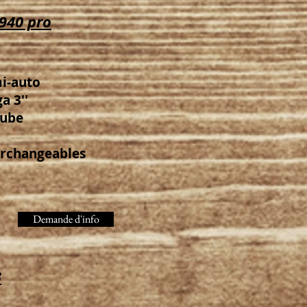
940 pro
mi-auto
a 3''
tube
erchangeables
Demande d'info
3