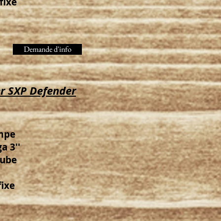
fixe
Demande d'info
r SXP Defender
mpe
a 3''
tube
fixe