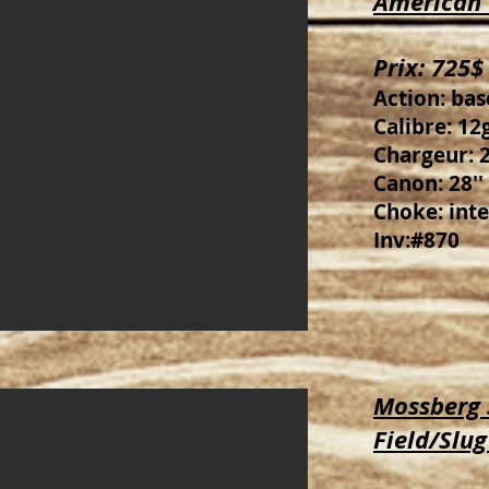
American 
Prix: 725$
Action: ba
Calibre: 12g
Chargeur: 
Canon: 28''
Choke: inte
Inv:#870
Mossberg
Field/Slug